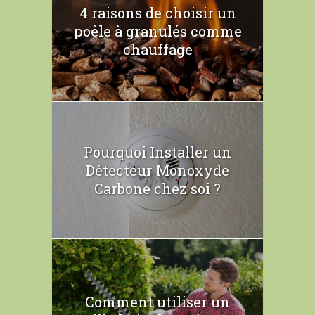
4 raisons de choisir un
poêle à granulés comme
chauffage
Pourquoi Installer un
Détecteur Monoxyde
Carbone chez soi ?
Comment utiliser un