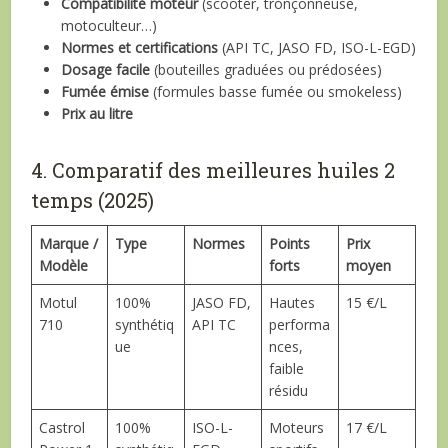
Compatibilité moteur
(scooter, tronçonneuse,
motoculteur…)
Normes et certifications
(API TC, JASO FD, ISO-L-EGD)
Dosage facile
(bouteilles graduées ou prédosées)
Fumée émise
(formules basse fumée ou smokeless)
Prix au litre
4. Comparatif des meilleures huiles 2
temps (2025)
Marque /
Type
Normes
Points
Prix
Modèle
forts
moyen
Motul
100%
JASO FD,
Hautes
15 €/L
710
synthétiq
API TC
performa
ue
nces,
faible
résidu
Castrol
100%
ISO-L-
Moteurs
17 €/L