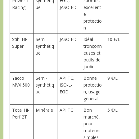
Power 1
synthétiq
EGD,
sportifs,
Racing
ue
JASO FD
excellent
e
protectio
n
Stihl HP
Semi-
JASO FD
Idéal
10 €/L
Super
synthétiq
tronçonn
ue
euses et
outils de
jardin
Yacco
Semi-
API TC,
Bonne
9 €/L
MVX 500
synthétiq
ISO-L-
protectio
ue
EGD
n, usage
général
Total Hi-
Minérale
API TC
Bon
5 €/L
Perf 2T
marché,
pour
moteurs
simples