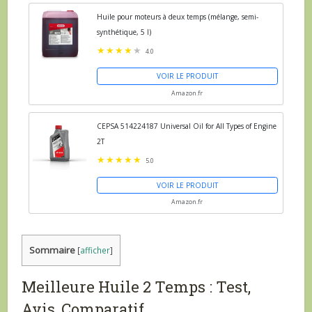
Huile pour moteurs à deux temps (mélange, semi-
synthétique, 5 l)
4.0
VOIR LE PRODUIT
Amazon.fr
CEPSA 514224187 Universal Oil for All Types of Engine
2T
5.0
VOIR LE PRODUIT
Amazon.fr
Sommaire
[
afficher
]
Meilleure Huile 2 Temps : Test,
Avis, Comparatif