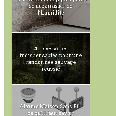
se débarrasser de
l’humidité
4 accessoires
indispensables pour une
randonnée sauvage
réussie
Alarme Maison Sans Fil :
ce qu’il faut savoir