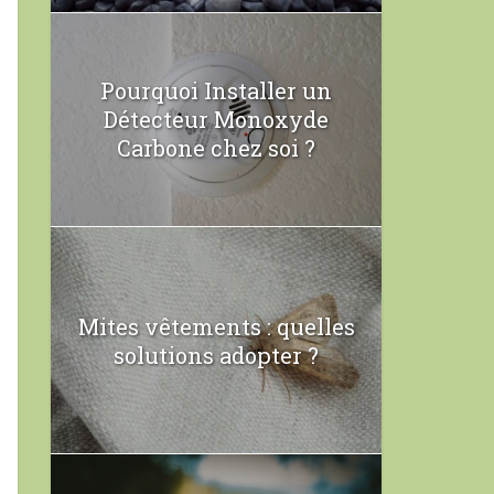
Pourquoi Installer un
Détecteur Monoxyde
Carbone chez soi ?
Mites vêtements : quelles
solutions adopter ?