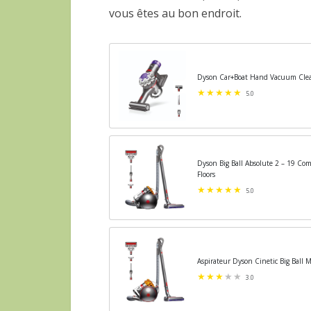
vous êtes au bon endroit.
Dyson Car+Boat Hand Vacuum Clean
5.0
Dyson Big Ball Absolute 2 – 19 Com
Floors
5.0
Aspirateur Dyson Cinetic Big Ball M
3.0