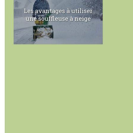
Les avantages à utiliser
une souffleuse à neige