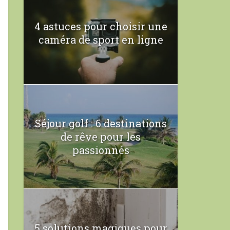
4 astuces pour choisir une
caméra de sport en ligne
Séjour golf : 6 destinations
de rêve pour les
passionnés
5 solutions magiques pour