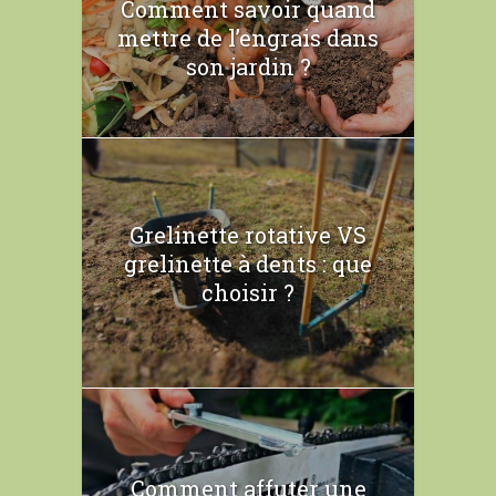
Comment savoir quand
mettre de l’engrais dans
son jardin ?
Grelinette rotative VS
grelinette à dents : que
choisir ?
Comment affuter une