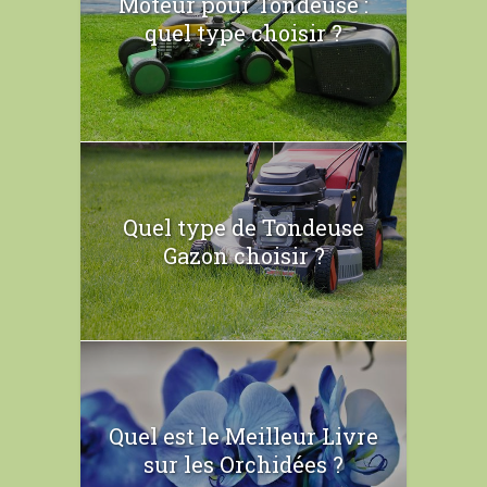
Moteur pour Tondeuse :
quel type choisir ?
Quel type de Tondeuse
Gazon choisir ?
Quel est le Meilleur Livre
sur les Orchidées ?