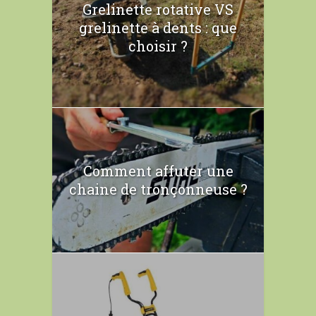
Grelinette rotative VS
grelinette à dents : que
choisir ?
Comment affuter une
chaine de tronçonneuse ?