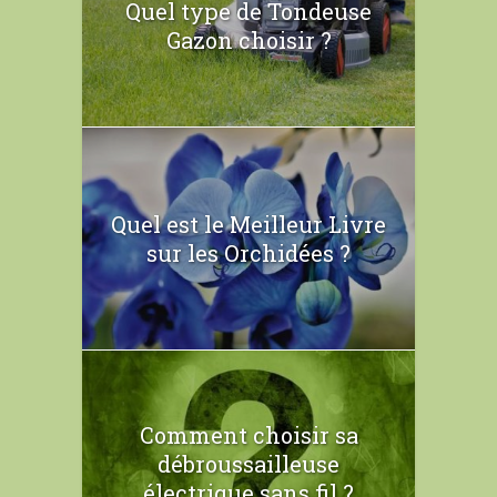
Quel type de Tondeuse
Gazon choisir ?
Quel est le Meilleur Livre
sur les Orchidées ?
Comment choisir sa
débroussailleuse
électrique sans fil ?