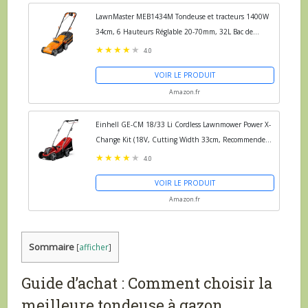
LawnMaster MEB1434M Tondeuse et tracteurs 1400W
34cm, 6 Hauteurs Réglable 20-70mm, 32L Bac de
Ramassage 2 Ans de Garantie
4.0
VOIR LE PRODUIT
Amazon.fr
Einhell GE-CM 18/33 Li Cordless Lawnmower Power X-
Change Kit (18V, Cutting Width 33cm, Recommended
Area 200m²) with 4.0Ah Battery and Charger + GE-CT
4.0
18 Li...
VOIR LE PRODUIT
Amazon.fr
Sommaire
[
afficher
]
Guide d’achat : Comment choisir la
meilleure tondeuse à gazon