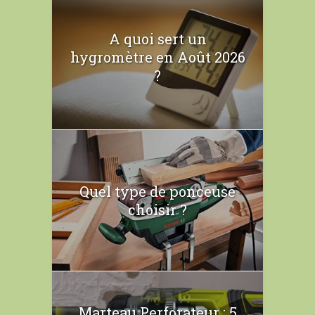
A quoi sert un
hygromètre en Août 2026
?
Quel type de ponceuse
choisir ?
Marteau Perforateur : 5