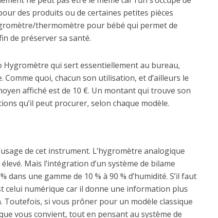
nnement ne peut pas être le même car l’un s’occupe de
é pour des produits ou de certaines petites pièces
hygromètre/thermomètre pour bébé qui permet de
in de préserver sa santé.
o Hygromètre qui sert essentiellement au bureau,
. Comme quoi, chacun son utilisation, et d’ailleurs le
 moyen affiché est de 10 €. Un montant qui trouve son
ions qu’il peut procurer, selon chaque modèle.
 l’usage de cet instrument. L’hygromètre analogique
élevé. Mais l’intégration d’un système de bilame
 % dans une gamme de 10 % à 90 % d’humidité. S’il faut
st celui numérique car il donne une information plus
ion. Toutefois, si vous prôner pour un modèle classique
ogique vous convient, tout en pensant au système de