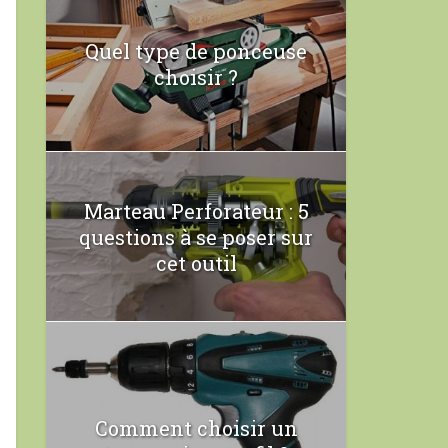
Quel type de ponceuse
choisir ?
Marteau Perforateur : 5
questions à se poser sur
cet outil
Comment choisir un