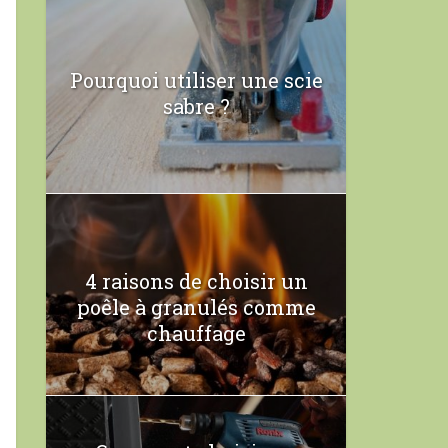
Pourquoi utiliser une scie
sabre ?
4 raisons de choisir un
poêle à granulés comme
chauffage