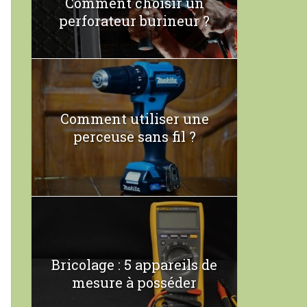
Comment choisir un
perforateur burineur ?
Comment utiliser une
perceuse sans fil ?
Bricolage : 5 appareils de
mesure à posséder