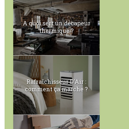
A quoi sert un décapeur
thermique ?
Rafraîchisseur D’Air :
comment ça marche ?