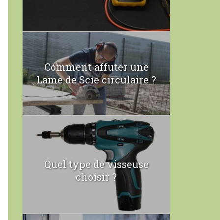
Comment affuter une
Lame de Scie circulaire ?
Quel type de visseuse
choisir ?