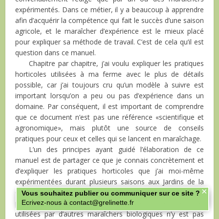
expérimentés. Dans ce métier, il y a beaucoup à apprendre
afin d’acquérir la compétence qui fait le succès d’une saison
agricole, et le maraîcher d’expérience est le mieux placé
pour expliquer sa méthode de travail. C’est de cela qu’il est
question dans ce manuel.
Chapitre par chapitre, j’ai voulu expliquer les pratiques
horticoles utilisées à ma ferme avec le plus de détails
possible, car j’ai toujours cru qu’un modèle à suivre est
important lorsqu’on a peu ou pas d’expérience dans un
domaine. Par conséquent, il est important de comprendre
que ce document n’est pas une référence «scientifique et
agronomique», mais plutôt une source de conseils
pratiques pour ceux et celles qui se lancent en maraîchage.
L’un des principes ayant guidé l’élaboration de ce
manuel est de partager ce que je connais concrètement et
d’expliquer les pratiques horticoles que j’ai moi-même
expérimentées durant plusieurs saisons aux Jardins de la
×
Grelinette. L’information présentée ici a le mérite d’être
Vous souhaitez publier ou communiquer sur ce site ?
précise et éprouvée. En revanche, l’éventail des méthodes
Ecrivez-nous à contact@grelinette.fr
utilisées par d’autres maraîchers biologiques n’y est pas