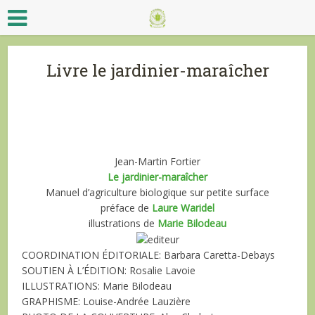
Livre le jardinier-maraîcher
Jean-Martin Fortier
Le jardinier-maraîcher
Manuel d’agriculture biologique sur petite surface
préface de
Laure Waridel
illustrations de
Marie Bilodeau
C
OORDINATION ÉDITORIALE:
Barbara Caretta-Debays
S
OUTIEN À L’ÉDITION:
Rosalie Lavoie
I
LLUSTRATIONS:
Marie Bilodeau
G
RAPHISME
: Louise-Andrée Lauzière