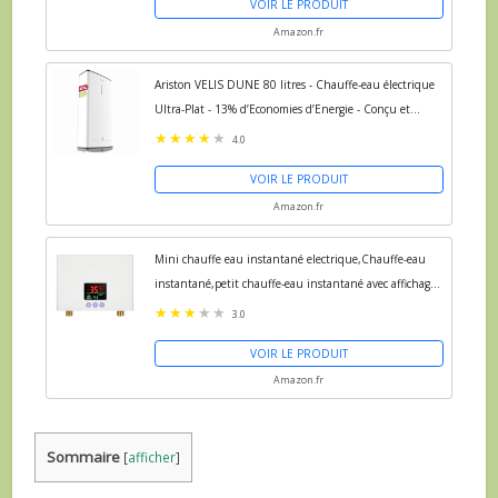
VOIR LE PRODUIT
Amazon.fr
Ariston VELIS DUNE 80 litres - Chauffe-eau électrique
Ultra-Plat - 13% d’Economies d’Energie - Conçu et
fabriqué pour être installé en France.
4.0
VOIR LE PRODUIT
Amazon.fr
Mini chauffe eau instantané electrique,Chauffe-eau
instantané,petit chauffe-eau instantané avec affichage
de la température LED,chauffe-eau cuisine...
3.0
VOIR LE PRODUIT
Amazon.fr
Sommaire
[
afficher
]